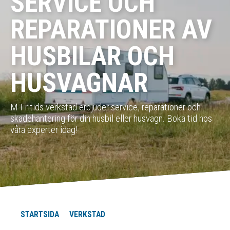
SERVICE OCH
REPARATIONER AV
HUSBILAR OCH
HUSVAGNAR
M Fritids verkstad erbjuder service, reparationer och
skadehantering för din husbil eller husvagn. Boka tid hos
våra experter idag!
STARTSIDA
VERKSTAD