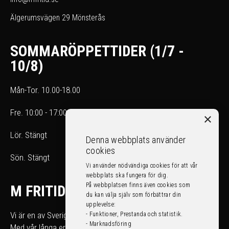
Älgerumsvägen 29 Mönsterås
SOMMARÖPPETTIDER (1/7 -
10/8)
Mån-Tor. 10.00-18.00
Fre. 10:00 - 17:00
×
Lör. Stängt
Denna webbplats använder
cookies
Sön. Stängt
Vi använder nödvändiga cookies för att vår
webbplats ska fungera för dig.
På webbplatsen finns även cookies som
M FRITID
du kan välja själv som förbättrar din
upplevelse:
Vi är en av Sveriges största fritidsfordonshandlare.
- Funktioner, Prestanda och statistik.
- Marknadsföring
Med vår långa erfarenhet kan du som köpare känna