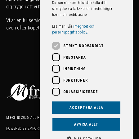
Du kan när som helst återkalla ditt
dig trygg i att vi hjälper dig att hitta rätt fordon för just dig.
samtycke via kak-ikonen i nedre höger
hörn i din webbläsare.
Vi är en fullserviceanläggning som tar hand om ditt fordon
Läs mer i vår
integritet och
även efter köpet!
personuppgiftspolicy.
STRIKT NÖDVÄNDIGT
PRESTANDA
INRIKTNING
FUNKTIONER
OKLASSIFICERADE
ACCEPTERA ALLA
M FRITID 2026. ALL RIGHTS RESERVED.
AVVISA ALLT
POWERED BY EMPORI CMS