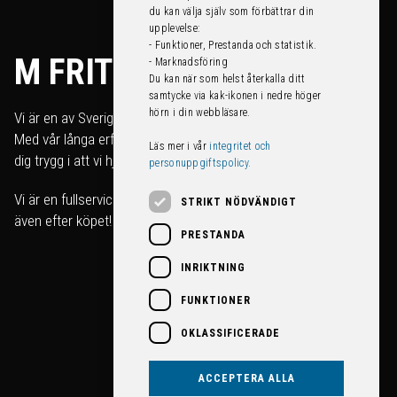
du kan välja själv som förbättrar din
upplevelse:
- Funktioner, Prestanda och statistik.
M FRITID
- Marknadsföring
Du kan när som helst återkalla ditt
samtycke via kak-ikonen i nedre höger
hörn i din webbläsare.
Vi är en av Sveriges största fritidsfordonshandlare.
Med vår långa erfarenhet kan du som köpare känna
Läs mer i vår
integritet och
dig trygg i att vi hjälper dig att hitta rätt fordon för just dig.
personuppgiftspolicy.
Vi är en fullserviceanläggning som tar hand om ditt fordon
STRIKT NÖDVÄNDIGT
även efter köpet!
PRESTANDA
INRIKTNING
FUNKTIONER
OKLASSIFICERADE
ACCEPTERA ALLA