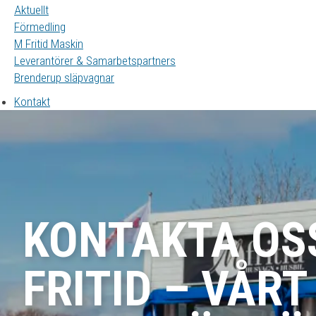
Aktuellt
Förmedling
M Fritid Maskin
Leverantörer & Samarbetspartners
Brenderup släpvagnar
Kontakt
KONTAKTA OS
FRITID – VÅR