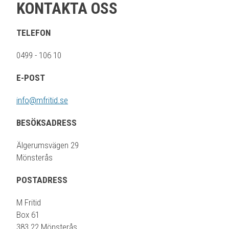
KONTAKTA OSS
TELEFON
0499 - 106 10
E-POST
info@mfritid.se
BESÖKSADRESS
Älgerumsvägen 29
Mönsterås
POSTADRESS
M Fritid
Box 61
383 22 Mönsterås