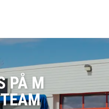
S PÅ M
T TEAM