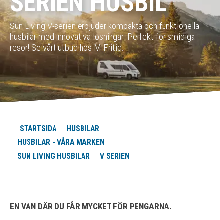
SERIEN HUSBIL
Sun Living V-serien erbjuder kompakta och funktionella
husbilar med innovativa lösningar. Perfekt för smidiga
resor! Se vårt utbud hos M Fritid.
STARTSIDA
HUSBILAR
HUSBILAR - VÅRA MÄRKEN
SUN LIVING HUSBILAR
V SERIEN
EN VAN DÄR DU FÅR MYCKET FÖR PENGARNA.