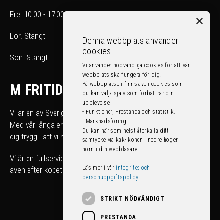
Fre. 10:00 - 17:00
×
Lör. Stängt
Denna webbplats använder
cookies
Sön. Stängt
Vi använder nödvändiga cookies för att vår
webbplats ska fungera för dig.
På webbplatsen finns även cookies som
M FRITID
du kan välja själv som förbättrar din
upplevelse:
Vi är en av Sveriges största fritidsfordonshandlare.
- Funktioner, Prestanda och statistik.
- Marknadsföring
Med vår långa erfarenhet kan du som köpare känna
Du kan när som helst återkalla ditt
dig trygg i att vi hjälper dig att hitta rätt fordon för just dig.
samtycke via kak-ikonen i nedre höger
hörn i din webbläsare.
Vi är en fullserviceanläggning som tar hand om ditt fordon
Läs mer i vår
integritet och
även efter köpet!
personuppgiftspolicy.
STRIKT NÖDVÄNDIGT
PRESTANDA