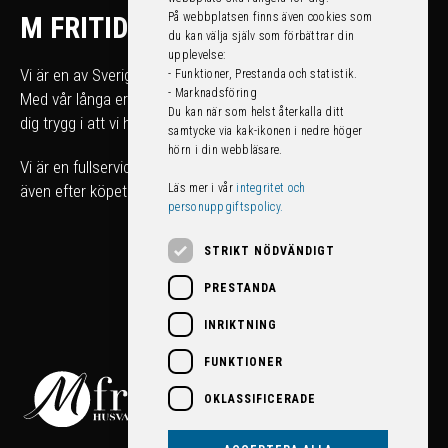
På webbplatsen finns även cookies som
M FRITID
du kan välja själv som förbättrar din
upplevelse:
Vi är en av Sveriges största fritidsfordonshandlare.
- Funktioner, Prestanda och statistik.
- Marknadsföring
Med vår långa erfarenhet kan du som köpare känna
Du kan när som helst återkalla ditt
dig trygg i att vi hjälper dig att hitta rätt fordon för just dig.
samtycke via kak-ikonen i nedre höger
hörn i din webbläsare.
Vi är en fullserviceanläggning som tar hand om ditt fordon
Läs mer i vår
integritet och
även efter köpet!
personuppgiftspolicy.
STRIKT NÖDVÄNDIGT
PRESTANDA
INRIKTNING
FUNKTIONER
OKLASSIFICERADE