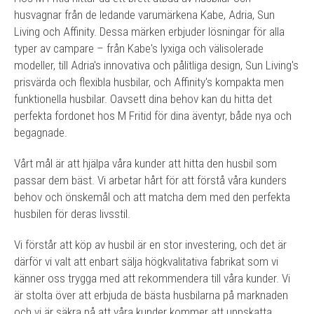
husvagnar från de ledande varumärkena Kabe, Adria, Sun
Living och Affinity. Dessa märken erbjuder lösningar för alla
typer av campare – från Kabe's lyxiga och välisolerade
modeller, till Adria's innovativa och pålitliga design, Sun Living's
prisvärda och flexibla husbilar, och Affinity's kompakta men
funktionella husbilar. Oavsett dina behov kan du hitta det
perfekta fordonet hos M Fritid för dina äventyr, både nya och
begagnade.
Vårt mål är att hjälpa våra kunder att hitta den husbil som
passar dem bäst. Vi arbetar hårt för att förstå våra kunders
behov och önskemål och att matcha dem med den perfekta
husbilen för deras livsstil.
Vi förstår att köp av husbil är en stor investering, och det är
därför vi valt att enbart sälja högkvalitativa fabrikat som vi
känner oss trygga med att rekommendera till våra kunder. Vi
är stolta över att erbjuda de bästa husbilarna på marknaden
och vi är säkra på att våra kunder kommer att uppskatta