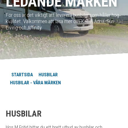
LEDANDE MÄRKEN
För oss är det viktigt att leverera husbilar som håller hög
kvalitet. Välkommen att läsa mer om Kabe, Adria, Sun
Living och Affinity.
STARTSIDA
HUSBILAR
HUSBILAR - VÅRA MÄRKEN
HUSBILAR
Hos M Fritid hittar du ett brett utbud av husbilar och