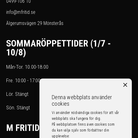
0499-106 10
info@mfritid.se
Älgerumsvägen 29 Mönsterås
SOMMARÖPPETTIDER (1/7 -
10/8)
Mån-Tor. 10.00-18.00
Fre. 10:00 - 17:00
×
Lör. Stängt
Denna webbplats använder
cookies
Sön. Stängt
Vi använder nödvändiga cookies för att vår
webbplats ska fungera för dig.
På webbplatsen finns även cookies som
M FRITID
du kan välja själv som förbättrar din
upplevelse: