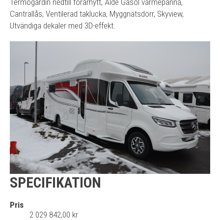
Termogardin nedtill förarhytt, Alde Gasol värmepanna,
Cantrallås, Ventilerad taklucka, Myggnätsdörr, Skyview,
Utvändiga dekaler med 3D-effekt.
SPECIFIKATION
Pris
2 029 842,00 kr