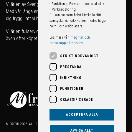
Vi är en av Sveriges största fritidsfordonshandlare.
- Funktioner, Prestanda och statistik.
- Marknadsföring
Med vår långa erfarenhet kan du som köpare känna
Du kan när som helst återkalla ditt
dig trygg i att vi hjälper dig att hitta rätt fordon för just dig.
samtycke via kak-ikonen i nedre höger
hörn i din webbläsare.
Vi är en fullserviceanläggning som tar hand om ditt fordon
Läs mer i vår
integritet och
även efter köpet!
personuppgiftspolicy.
STRIKT NÖDVÄNDIGT
PRESTANDA
INRIKTNING
FUNKTIONER
OKLASSIFICERADE
ACCEPTERA ALLA
M FRITID 2026. ALL RIGHTS RESERVED.
AVVISA ALLT