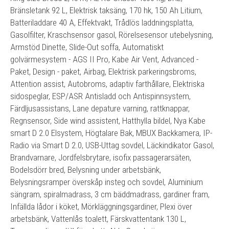
Bränsletank 92 L, Elektrisk taksäng, 170 hk, 150 Ah Litium,
Batteriladdare 40 A, Effektvakt, Trådlös laddningsplatta,
Gasolfilter, Kraschsensor gasol, Rörelsesensor utebelysning,
Armstöd Dinette, Slide-Out soffa, Automatiskt
golvärmesystem - AGS II Pro, Kabe Air Vent, Advanced -
Paket, Design - paket, Airbag, Elektrisk parkeringsbroms,
Attention assist, Autobroms, adaptiv farthållare, Elektriska
sidospeglar, ESP/ASR Antisladd och Antispinnsystem,
Färdljusassistans, Lane depature varning, rattknappar,
Regnsensor, Side wind assistent, Hatthylla bildel, Nya Kabe
smart D 2.0 Elsystem, Högtalare Bak, MBUX Backkamera, IP-
Radio via Smart D 2.0, USB-Uttag sovdel, Läckindikator Gasol,
Brandvarnare, Jordfelsbrytare, isofix passagerarsäten,
Bodelsdörr bred, Belysning under arbetsbänk,
Belysningsramper överskåp insteg och sovdel, Aluminium
sängram, spiralmadrass, 3 cm bäddmadrass, gardiner fram,
Infällda lådor i köket, Mörkläggningsgardiner, Plexi över
arbetsbänk, Vattenlås toalett, Färskvattentank 130 L,