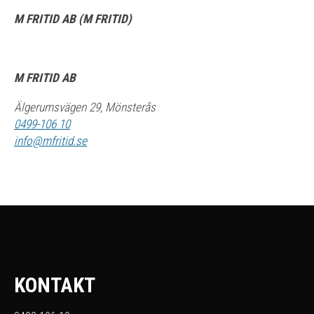
M FRITID AB (M FRITID)
M FRITID AB
Älgerumsvägen 29, Mönsterås
0499-106 10
info@mfritid.se
KONTAKT