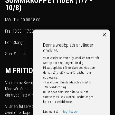
SOMMARÖPPETTIDER (1/7 -
10/8)
Mån-Tor. 10.00-18.00
Fre. 10:00 - 17:00
×
Lör. Stängt
Denna webbplats använder
cookies
Sön. Stängt
Vi använder nödvändiga cookies för att vår
webbplats ska fungera för dig.
På webbplatsen finns även cookies som
M FRITID
du kan välja själv som förbättrar din
upplevelse:
Vi är en av Sveriges största fritidsfordonshandlare.
- Funktioner, Prestanda och statistik.
- Marknadsföring
Med vår långa erfarenhet kan du som köpare känna
Du kan när som helst återkalla ditt
dig trygg i att vi hjälper dig att hitta rätt fordon för just dig.
samtycke via kak-ikonen i nedre höger
hörn i din webbläsare.
Vi är en fullserviceanläggning som tar hand om ditt fordon
Läs mer i vår
integritet och
även efter köpet!