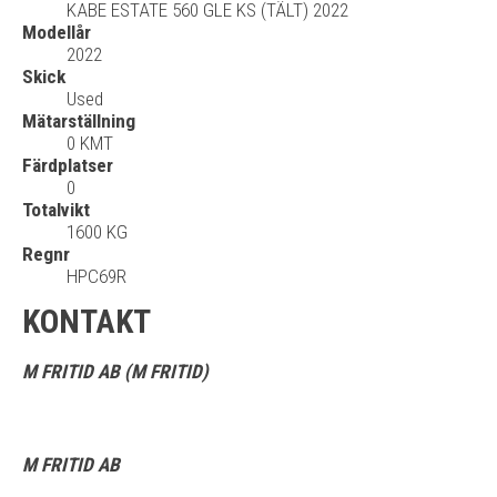
KABE ESTATE 560 GLE KS (TÄLT) 2022
Modellår
2022
Skick
Used
Mätarställning
0 KMT
Färdplatser
0
Totalvikt
1600 KG
Regnr
HPC69R
KONTAKT
M FRITID AB (M FRITID)
M FRITID AB