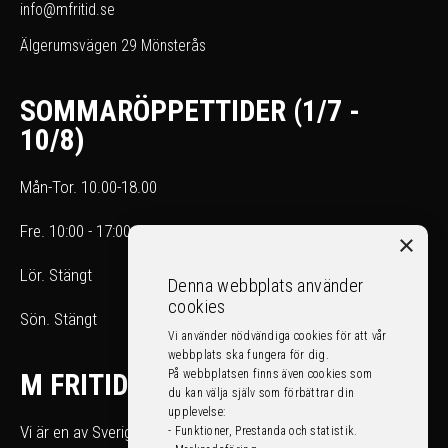
info@mfritid.se
Älgerumsvägen 29 Mönsterås
SOMMARÖPPETTIDER (1/7 -
10/8)
Mån-Tor. 10.00-18.00
Fre. 10:00 - 17:00
×
Lör. Stängt
Denna webbplats använder
cookies
Sön. Stängt
Vi använder nödvändiga cookies för att vår
webbplats ska fungera för dig.
På webbplatsen finns även cookies som
M FRITID
du kan välja själv som förbättrar din
upplevelse:
Vi är en av Sveriges största fritidsfordonshandlare.
- Funktioner, Prestanda och statistik.