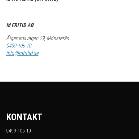
M FRITID AB
Älgerumsvägen 29, Mönsterås
0499-106 10
info@mfritid.se
KONTAKT
0499-106 10