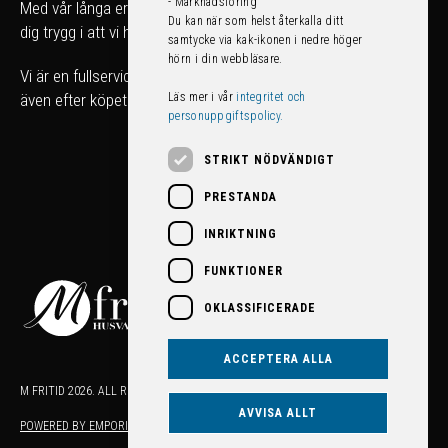
- Marknadsföring
Med vår långa erfarenhet kan du som köpare känna
Du kan när som helst återkalla ditt
dig trygg i att vi hjälper dig att hitta rätt fordon för just dig.
samtycke via kak-ikonen i nedre höger
hörn i din webbläsare.
Vi är en fullserviceanläggning som tar hand om ditt fordon
Läs mer i vår
integritet och
även efter köpet!
personuppgiftspolicy.
STRIKT NÖDVÄNDIGT
PRESTANDA
INRIKTNING
FUNKTIONER
OKLASSIFICERADE
ACCEPTERA ALLA
M FRITID 2026. ALL RIGHTS RESERVED.
AVVISA ALLT
POWERED BY EMPORI CMS