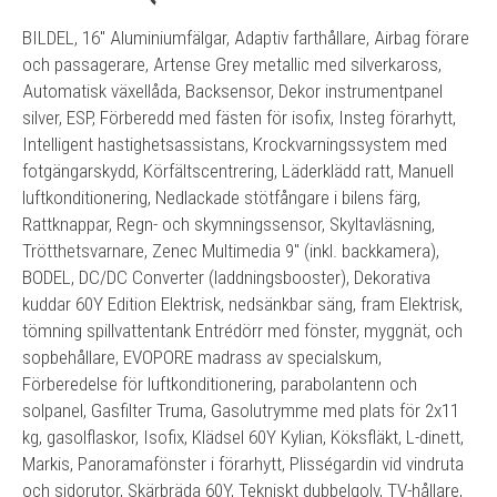
BILDEL, 16" Aluminiumfälgar, Adaptiv farthållare, Airbag förare
och passagerare, Artense Grey metallic med silverkaross,
Automatisk växellåda, Backsensor, Dekor instrumentpanel
silver, ESP, Förberedd med fästen för isofix, Insteg förarhytt,
Intelligent hastighetsassistans, Krockvarningssystem med
fotgängarskydd, Körfältscentrering, Läderklädd ratt, Manuell
luftkonditionering, Nedlackade stötfångare i bilens färg,
Rattknappar, Regn- och skymningssensor, Skyltavläsning,
Trötthetsvarnare, Zenec Multimedia 9" (inkl. backkamera),
BODEL, DC/DC Converter (laddningsbooster), Dekorativa
kuddar 60Y Edition Elektrisk, nedsänkbar säng, fram Elektrisk,
tömning spillvattentank Entrédörr med fönster, myggnät, och
sopbehållare, EVOPORE madrass av specialskum,
Förberedelse för luftkonditionering, parabolantenn och
solpanel, Gasfilter Truma, Gasolutrymme med plats för 2x11
kg, gasolflaskor, Isofix, Klädsel 60Y Kylian, Köksfläkt, L-dinett,
Markis, Panoramafönster i förarhytt, Plisségardin vid vindruta
och sidorutor, Skärbräda 60Y, Tekniskt dubbelgolv, TV-hållare,