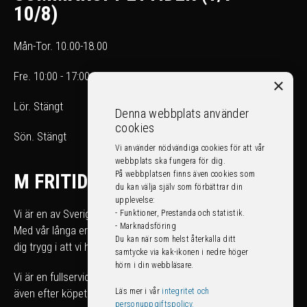
10/8)
Mån-Tor. 10.00-18.00
Fre. 10:00 - 17:00
×
Lör. Stängt
Denna webbplats använder
cookies
Sön. Stängt
Vi använder nödvändiga cookies för att vår
webbplats ska fungera för dig.
På webbplatsen finns även cookies som
M FRITID
du kan välja själv som förbättrar din
upplevelse:
Vi är en av Sveriges största fritidsfordonshandlare.
- Funktioner, Prestanda och statistik.
- Marknadsföring
Med vår långa erfarenhet kan du som köpare känna
Du kan när som helst återkalla ditt
dig trygg i att vi hjälper dig att hitta rätt fordon för just dig.
samtycke via kak-ikonen i nedre höger
hörn i din webbläsare.
Vi är en fullserviceanläggning som tar hand om ditt fordon
Läs mer i vår
integritet och
även efter köpet!
personuppgiftspolicy.