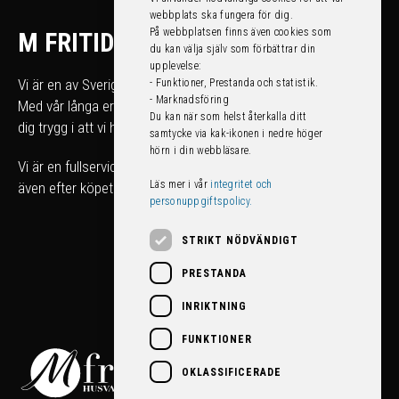
webbplats ska fungera för dig.
På webbplatsen finns även cookies som
M FRITID
du kan välja själv som förbättrar din
upplevelse:
Vi är en av Sveriges största fritidsfordonshandlare.
- Funktioner, Prestanda och statistik.
- Marknadsföring
Med vår långa erfarenhet kan du som köpare känna
Du kan när som helst återkalla ditt
dig trygg i att vi hjälper dig att hitta rätt fordon för just dig.
samtycke via kak-ikonen i nedre höger
hörn i din webbläsare.
Vi är en fullserviceanläggning som tar hand om ditt fordon
Läs mer i vår
integritet och
även efter köpet!
personuppgiftspolicy.
STRIKT NÖDVÄNDIGT
PRESTANDA
INRIKTNING
FUNKTIONER
OKLASSIFICERADE