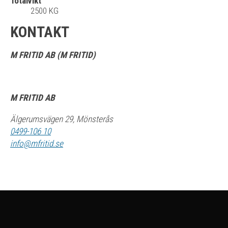
Totalvikt
2500 KG
KONTAKT
M FRITID AB (M FRITID)
M FRITID AB
Älgerumsvägen 29, Mönsterås
0499-106 10
info@mfritid.se