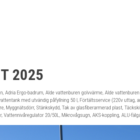
HT 2025
on, Adria Ergo-badrum, Alde vattenburen golvvärme, Alde vattenburen 
vattentank med utvändig påfyllning 50 l, Förtältsservice (220v uttag, 
are, Myggnätsdörr, Stänkskydd, Tak av glasfiberarmerad plast, Täckskiv
kor, Vattennivåregulator 20/50L, Mikrovågsugn, AKS-koppling, ALU-fäl