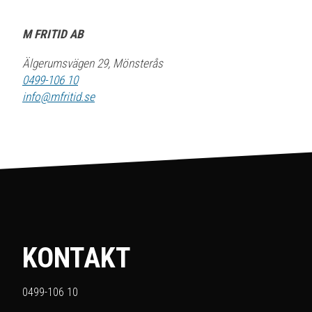
M FRITID AB
Älgerumsvägen 29, Mönsterås
0499-106 10
info@mfritid.se
KONTAKT
0499-106 10